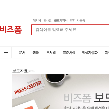
계약서
인사말
근로계약서
PPT
차용증
보도자료
press