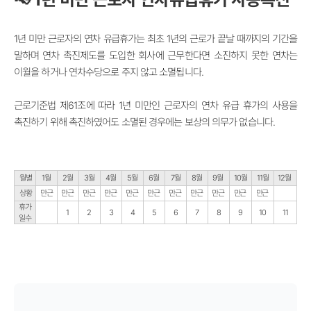
1년 미만 근로자의 연차 유급휴가는 최초 1년의 근로가 끝날 때까지의 기간을
말하며
연차 촉진제도를 도입한 회사에 근무한다면 소진하지 못한 연차는
이월을 하거나 연차수당으로 주지 않고 소멸됩니다.
근로기준법 제61조에 따라 1년 미만인 근로자의 연차 유급 휴가의 사용을
촉진하기 위해 촉진하였어도 소멸된 경우에는 보상의 의무가 없습니다.
월별
1월
2월
3월
4월
5월
6월
7월
8월
9월
10월
11월
12월
상황
만근
만근
만근
만근
만근
만근
만근
만근
만근
만근
만근
휴가
1
2
3
4
5
6
7
8
9
10
11
일수