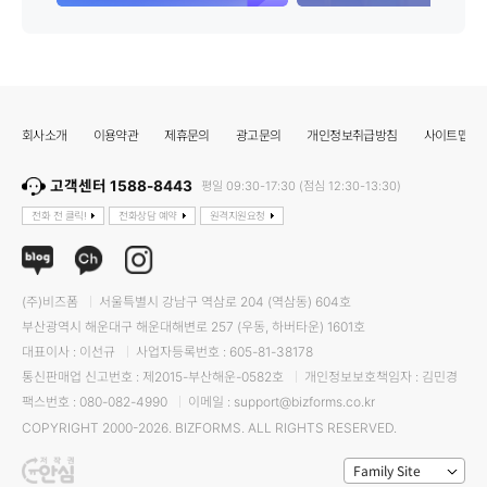
회사소개
이용약관
제휴문의
광고문의
개인정보취급방침
사이트맵
고객센터 1588-8443
평일 09:30-17:30 (점심 12:30-13:30)
전화 전 클릭!
전화상담 예약
원격지원요청
(주)비즈폼
서울특별시 강남구 역삼로 204 (역삼동) 604호
부산광역시 해운대구 해운대해변로 257 (우동, 하버타운) 1601호
대표이사 : 이선규
사업자등록번호 : 605-81-38178
통신판매업 신고번호 : 제2015-부산해운-0582호
개인정보보호책임자 : 김민경
팩스번호 : 080-082-4990
이메일 : support@bizforms.co.kr
COPYRIGHT 2000-2026. BIZFORMS. ALL RIGHTS RESERVED.
Family Site